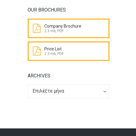
OUR BROCHURES
Company Brochure
2.3 mb, PDF
Price List
2.3 mb, PDF
ARCHIVES
Archives
Archives
Επιλέξτε μήνα