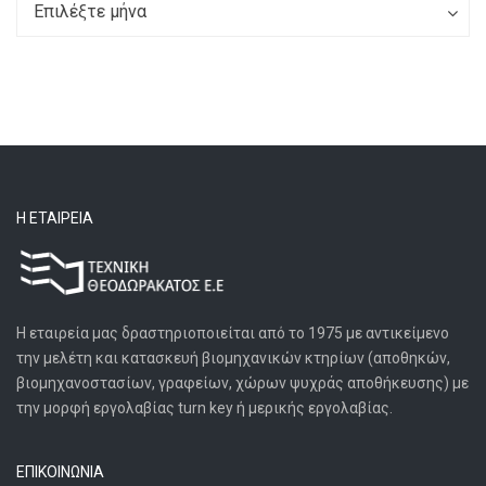
Archives
Archives
Επιλέξτε μήνα
Η ΕΤΑΙΡΕΊΑ
Η εταιρεία μας δραστηριοποιείται από το 1975 με αντικείμενο
την μελέτη και κατασκευή βιομηχανικών κτηρίων (αποθηκών,
βιομηχανοστασίων, γραφείων, χώρων ψυχράς αποθήκευσης) με
την μορφή εργολαβίας turn key ή μερικής εργολαβίας.
ΕΠΙΚΟΙΝΩΝΙΑ